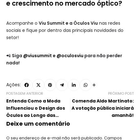
e crescimento no mercado óptico?
Acompanhe o
Viu Summit e a Óculos Viu
nas redes
sociais e fique por dentro das principais novidades do
setor!
📲
Siga
@viusummit
e
@oculosviu
para não perder
nada!
Ações:
POSTAGEM ANTERIOR
PRÓXIMO POST
Entenda Como a Moda
Comenda Aldo Martinato:
Influenciou o Design dos
A votação pública iniciará
Óculos ao Longo das
amanhã!
Décadas
Deixe um comentário
O seu endereço de e-mail não será publicado.
Campos