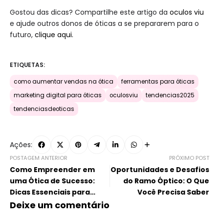
Gostou das dicas? Compartilhe este artigo da
oculos viu
e ajude outros donos de óticas a se prepararem para o
futuro,
clique aqui.
ETIQUETAS:
como aumentar vendas na ótica
ferramentas para óticas
marketing digital para óticas
oculosviu
tendencias2025
tendenciasdeoticas
Ações:
POSTAGEM ANTERIOR
PRÓXIMO POST
Como Empreender em
Oportunidades e Desafios
uma Ótica de Sucesso:
do Ramo Óptico: O Que
Dicas Essenciais para
Você Precisa Saber
Abrir Seu Negócio
Deixe um comentário