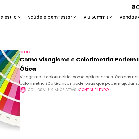
e estilo
Saúde e bem-estar
Viu Summit
Vendas 
BLOG
Como Visagismo e Colorimetria Podem I
Ótica
Visagismo e colorimetria: como aplicar essas técnicas na
colorimetria são técnicas poderosas que podem ajudar su
diferenciada
ÓCULOS VIU
2 ANOS ATRÁS
CONTINUE LENDO