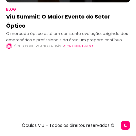
BLOG
Viu Summit: O Maior Evento do Setor
Óptico
O mercado óptico está em constante evolução, exigindo dos
empresários e profissionais da área um preparo contínuo
para se destacarem frente à concorrência e acompanharem
ÓCULOS VIU
2 ANOS ATRÁS
CONTINUE LENDO
as novas tendências. Pensando nisso,
Óculos Viu - Todos os direitos reservados ©