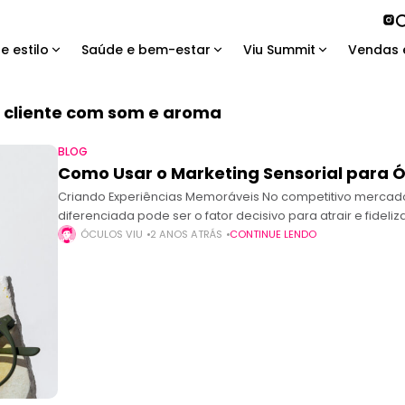
e estilo
Saúde e bem-estar
Viu Summit
Vendas 
 cliente com som e aroma
BLOG
Como Usar o Marketing Sensorial para Ó
Criando Experiências Memoráveis No competitivo mercado
diferenciada pode ser o fator decisivo para atrair e fideliz
uso
ÓCULOS VIU
2 ANOS ATRÁS
CONTINUE LENDO