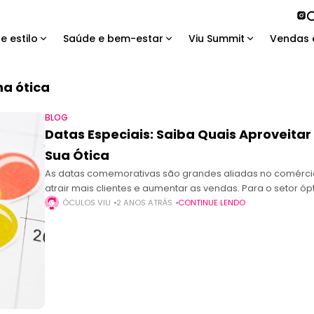
e estilo
Saúde e bem-estar
Viu Summit
Vendas 
a ótica
BLOG
Datas Especiais: Saiba Quais Aproveita
Sua Ótica
As datas comemorativas são grandes aliadas no comérci
atrair mais clientes e aumentar as vendas. Para o setor
valiosos para
ÓCULOS VIU
2 ANOS ATRÁS
CONTINUE LENDO