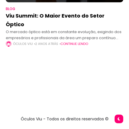
BLOG
Viu Summit: O Maior Evento do Setor
Óptico
O mercado óptico está em constante evolução, exigindo dos
empresários e profissionais da área um preparo contínuo
para se destacarem frente à concorrência e acompanharem
ÓCULOS VIU
2 ANOS ATRÁS
CONTINUE LENDO
as novas tendências. Pensando nisso,
Óculos Viu - Todos os direitos reservados ©