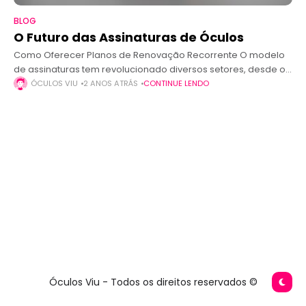
BLOG
O Futuro das Assinaturas de Óculos
Como Oferecer Planos de Renovação Recorrente O modelo
de assinaturas tem revolucionado diversos setores, desde o
entretenimento até produtos de consumo recorrente, como
ÓCULOS VIU
2 ANOS ATRÁS
CONTINUE LENDO
café e cosméticos. Agora, essa tendência está
Óculos Viu - Todos os direitos reservados ©